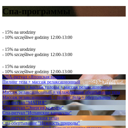
Спа-программы
- 15% na urodziny
- 10% szczęśliwe godziny 12:00-13:00
- 15% na urodziny
- 10% szczęśliwe godziny 12:00-13:00
- 15% na urodziny
- 10% szczęśliwe godziny 12:00-13:00
СПА-ритуал «Японская вишня»
Пилинг тела + массаж релаксационный
Фито-сауна + массаж головы + массаж релаксационный
Массаж релаксационный + увлажняющее обертывание тела
Массаж релаксационный + пилинг тела + обертывание
Спа-ритуал "МАГИЯ"
Спа-ритуал "Энергия красоты"
Спа-ритуал "Испанские каникулы"
Спа-ритуал «Гармония тела»
Спа-обертывание "Нежность природы"