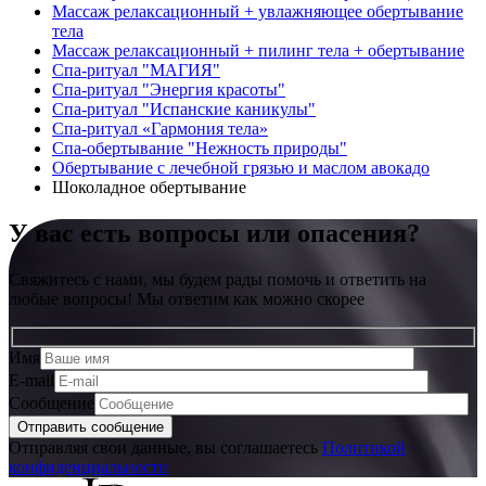
Массаж релаксационный + увлажняющее обертывание
тела
Массаж релаксационный + пилинг тела + обертывание
Спа-ритуал "МАГИЯ"
Спа-ритуал "Энергия красоты"
Спа-ритуал "Испанские каникулы"
Спа-ритуал «Гармония тела»
Спа-обертывание "Нежность природы"
Обертывание с лечебной грязью и маслом авокадо
Шоколадное обертывание
У вас есть вопросы или опасения?
Свяжитесь с нами, мы будем рады помочь и ответить на
любые вопросы! Мы ответим как можно скорее
Имя
E-mail
Сообщение
Отправляя свои данные, вы соглашаетесь
Политикой
конфиденциальности