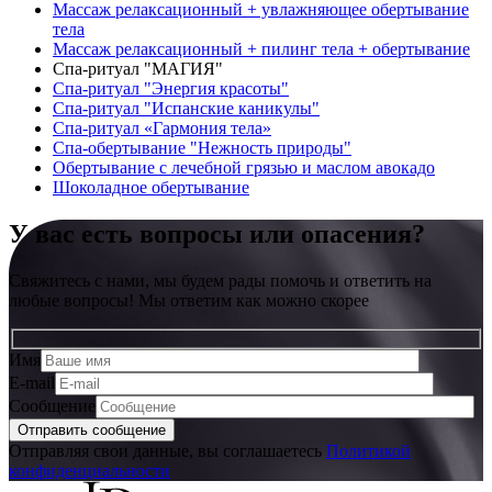
Массаж релаксационный + увлажняющее обертывание
тела
Массаж релаксационный + пилинг тела + обертывание
Спа-ритуал "МАГИЯ"
Спа-ритуал "Энергия красоты"
Спа-ритуал "Испанские каникулы"
Спа-ритуал «Гармония тела»
Спа-обертывание "Нежность природы"
Обертывание с лечебной грязью и маслом авокадо
Шоколадное обертывание
У вас есть вопросы или опасения?
Свяжитесь с нами, мы будем рады помочь и ответить на
любые вопросы! Мы ответим как можно скорее
Имя
E-mail
Сообщение
Отправляя свои данные, вы соглашаетесь
Политикой
конфиденциальности