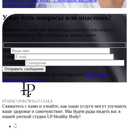
Спа-ритуал "Smart Relax" с лечебным массажем
до конца месяца - 40%
У вас есть вопросы или опасения?
Свяжитесь с нами, мы будем рады помочь и ответить на
любые вопросы! Мы ответим как можно скорее
Имя
E-mail
Сообщение
Отправляя свои данные, вы соглашаетесь
Политикой
конфиденциальности
Свяжитесь с нами и узнайте, как наши услуги могут улучшить
ваше здоровье и самочувствие. Мы будем рады видеть вас в
нашей уютной студии LP Healthy Body!