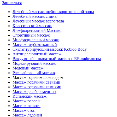
Записаться
Лечебный массаж шейно-воротниковой зоны
Лечебный массаж спины
Лечебный массаж всего тела
Классический массаж
Лимфодренажный Массаж
Спортивный массаж
Миофасциальный массаж
Массаж глубокотканный
Скульптурирующий массаж Kobido Body
Антицеллюлитный массаж
Вакуумный аппаратный массаж с RF-лифтингом
Моделирующий массаж
Медовый массаж
Расслабляющий массаж
Массаж горячим шоколадом
Массаж горячими свечами
Массаж горячими камнями
Массаж для беременных
Испанский массаж
Массаж головы
Массаж живота
Массаж стоп
Массаж ладоней