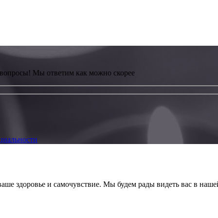
 вопросы! Мы ответим как можно скорее
циальности
ваше здоровье и самочувствие. Мы будем рады видеть вас в наше