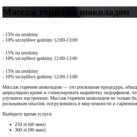
Массаж горячим шоколадом
- 15% na urodziny
- 10% szczęśliwe godziny 12:00-13:00
- 15% na urodziny
- 10% szczęśliwe godziny 12:00-13:00
- 15% na urodziny
- 10% szczęśliwe godziny 12:00-13:00
Массаж горячим шоколадом — это роскошная процедура, объед
циркуляцию крови и стимулировать выработку эндорфинов, что
улучшить настроение. Массаж горячим шоколадом не только ба
роскошным опытом, погрузившись в мир нежности и гармонии
Выберете время услуги
250 zł (60 мин)
360 zł (90 мин)