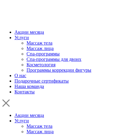
Акции месяца
Услуги
Массаж тела
Массаж лица
Спа-программы
Спа-программы для двоих
Косметология
Программы коррекции фигуры
О нас
Подарочные сертификаты
Наша команда
Контакты
Акции месяца
Услуги
Массаж тела
Массаж лица