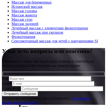
Массаж для беременных
Испанский массаж
Массаж головы
Массаж живота
Массаж стоп
Массаж ладоней
Лечебный массаж с элементами физиотерапии
Лечебный массаж при сколиозе
Физиотерапия
Сенсомоторный массаж для детей с нарушениями SI
У вас есть вопросы или опасения?
Свяжитесь с нами, мы будем рады помочь и ответить на
любые вопросы! Мы ответим как можно скорее
Имя
E-mail
Сообщение
Отправляя свои данные, вы соглашаетесь
Политикой
конфиденциальности