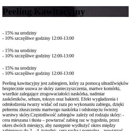
Peeling Kawitacyjny
- 15% na urodziny
- 10% szczęśliwe godziny 12:00-13:00
- 15% na urodziny
- 10% szczęśliwe godziny 12:00-13:00
- 15% na urodziny
- 10% szczęśliwe godziny 12:00-13:00
Peeling kawitacyjny jest zabiegiem, który za pomocą ultradźwięków
bezpiecznie usuwa ze skóry zanieczyszczenia, martwe komórki,
wszelkie zalegające zrogowaciałości naskórka, nadmiar
zaskórników, sebum, toksyn oraz bakterii. Efekt wygładzenia i
odmłodzenia twarzy widać od razu po wykonaniu zabiegu, dzięki
pełnemu złuszczeniu martwego naskórka i odsłonięciu świeżej
warstwy skóry.Częstotliwość zabiegów zależy od rodzaju skóry: -
cera mieszana i tłusta – powtarzać zabieg raz w tygodniu, przez
okres dwóch miesięcy, aby następnie wydłużyć okres między
zabiegowy do 2. –4. tygodni; -cera sucha i normalna – powtarzać