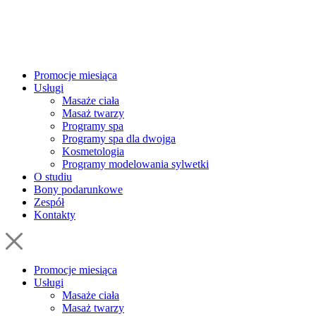
Promocje miesiąca
Usługi
Masaże ciała
Masaż twarzy
Programy spa
Programy spa dla dwojga
Kosmetologia
Programy modelowania sylwetki
O studiu
Bony podarunkowe
Zespół
Kontakty
Promocje miesiąca
Usługi
Masaże ciała
Masaż twarzy