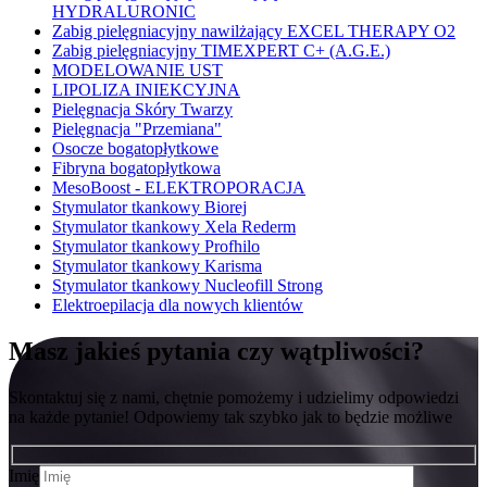
HYDRALURONIC
Zabig pielęgniacyjny nawilżający EXCEL THERAPY O2
Zabig pielęgniacyjny TIMEXPERT C+ (A.G.E.)
MODELOWANIE UST
LIPOLIZA INIEKCYJNA
Pielęgnacja Skóry Twarzy
Pielęgnacja "Przemiana"
Osocze bogatopłytkowe
Fibryna bogatopłytkowa
MesoBoost - ELEKTROPORACJA
Stymulator tkankowy Biorej
Stymulator tkankowy Xela Rederm
Stymulator tkankowy Profhilo
Stymulator tkankowy Karisma
Stymulator tkankowy Nucleofill Strong
Elektroepilacja dla nowych klientów
Masz jakieś pytania czy wątpliwości?
Skontaktuj się z nami, chętnie pomożemy i udzielimy odpowiedzi
na każde pytanie! Odpowiemy tak szybko jak to będzie możliwe
Imię