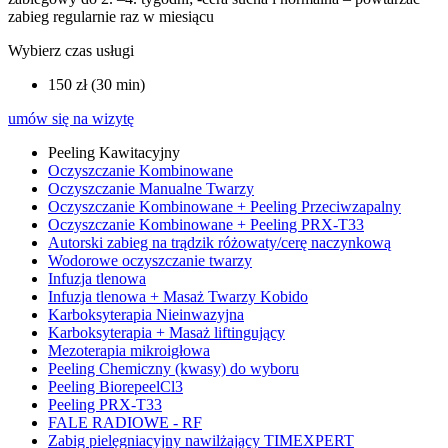
zabieg regularnie raz w miesiącu
Wybierz czas usługi
150 zł (30 min)
umów się na wizytę
Peeling Kawitacyjny
Oczyszczanie Kombinowane
Oczyszczanie Manualne Twarzy
Oczyszczanie Kombinowane + Peeling Przeciwzapalny
Oczyszczanie Kombinowane + Peeling PRX-T33
Autorski zabieg na trądzik różowaty/cerę naczynkową
Wodorowe oczyszczanie twarzy
Infuzja tlenowa
Infuzja tlenowa + Masaż Twarzy Kobido
Karboksyterapia Nieinwazyjna
Karboksyterapia + Masaż liftingujący
Mezoterapia mikroigłowa
Peeling Chemiczny (kwasy) do wyboru
Peeling BiorepeelCl3
Peeling PRX-T33
FALE RADIOWE - RF
Zabig pielęgniacyjny nawilżający TIMEXPERT