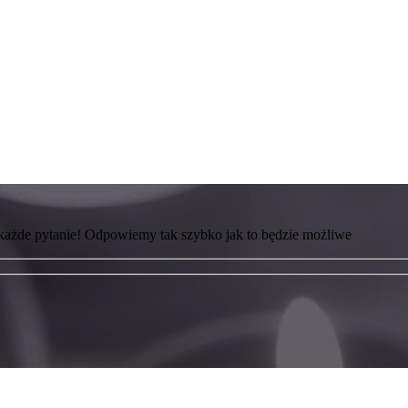
 każde pytanie! Odpowiemy tak szybko jak to będzie możliwe