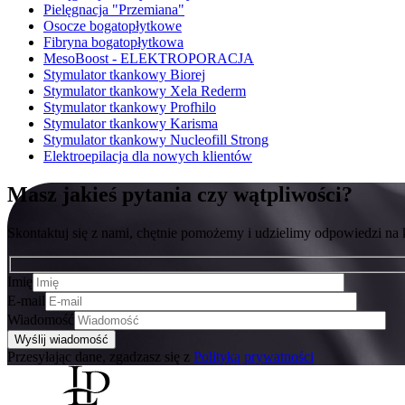
Pielęgnacja "Przemiana"
Osocze bogatopłytkowe
Fibryna bogatopłytkowa
MesoBoost - ELEKTROPORACJA
Stymulator tkankowy Biorej
Stymulator tkankowy Xela Rederm
Stymulator tkankowy Profhilo
Stymulator tkankowy Karisma
Stymulator tkankowy Nucleofill Strong
Elektroepilacja dla nowych klientów
Masz jakieś pytania czy wątpliwości?
Skontaktuj się z nami, chętnie pomożemy i udzielimy odpowiedzi na
Imię
E-mail
Wiadomość
Przesyłając dane, zgadzasz się z
Polityką prywatności