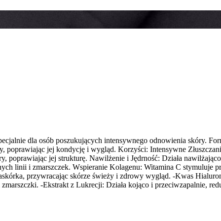
ecjalnie dla osób poszukujących intensywnego odnowienia skóry. For
, poprawiając jej kondycję i wygląd. Korzyści: Intensywne Złuszczani
prawiając jej strukturę. Nawilżenie i Jędrność: Działa nawilżająco 
ch linii i zmarszczek. Wspieranie Kolagenu: Witamina C stymuluje p
kórka, przywracając skórze świeży i zdrowy wygląd. -Kwas Hialuronow
arszczki. -Ekstrakt z Lukrecji: Działa kojąco i przeciwzapalnie, reduk