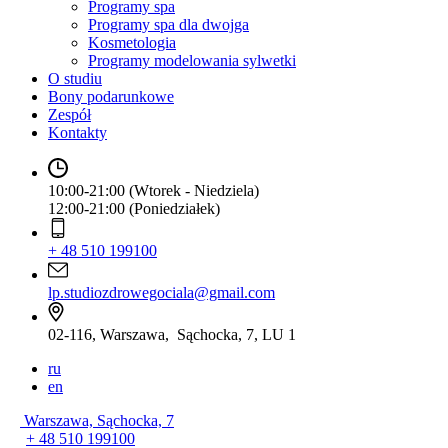
Programy spa
Programy spa dla dwojga
Kosmetologia
Programy modelowania sylwetki
O studiu
Bony podarunkowe
Zespół
Kontakty
10:00-21:00 (Wtorek - Niedziela)
12:00-21:00 (Poniedziałek)
+ 48 510 199100
lp.studiozdrowegociala@gmail.com
02-116, Warszawa, Sąchocka, 7, LU 1
ru
en
Warszawa, Sąchocka, 7
+ 48 510 199100