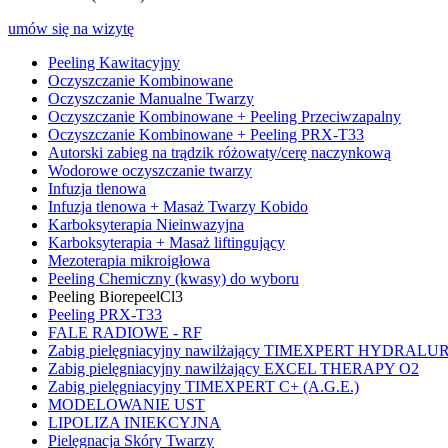
umów się na wizytę
Peeling Kawitacyjny
Oczyszczanie Kombinowane
Oczyszczanie Manualne Twarzy
Oczyszczanie Kombinowane + Peeling Przeciwzapalny
Oczyszczanie Kombinowane + Peeling PRX-T33
Autorski zabieg na trądzik różowaty/cerę naczynkową
Wodorowe oczyszczanie twarzy
Infuzja tlenowa
Infuzja tlenowa + Masaż Twarzy Kobido
Karboksyterapia Nieinwazyjna
Karboksyterapia + Masaż liftingujący
Mezoterapia mikroigłowa
Peeling Chemiczny (kwasy) do wyboru
Peeling BiorepeelCl3
Peeling PRX-T33
FALE RADIOWE - RF
Zabig pielęgniacyjny nawilżający TIMEXPERT HYDRAL
Zabig pielęgniacyjny nawilżający EXCEL THERAPY O2
Zabig pielęgniacyjny TIMEXPERT C+ (A.G.E.)
MODELOWANIE UST
LIPOLIZA INIEKCYJNA
Pielęgnacja Skóry Twarzy