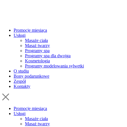
Promocje miesiąca
Usługi
Masaże ciała
Masaż twarzy
Programy spa
Programy spa dla dwojga
Kosmetologia
Programy modelowania sylwetki
O studiu
Bony podarunkowe
Zespół
Kontakty
Promocje miesiąca
Usługi
Masaże ciała
Masaż twarzy