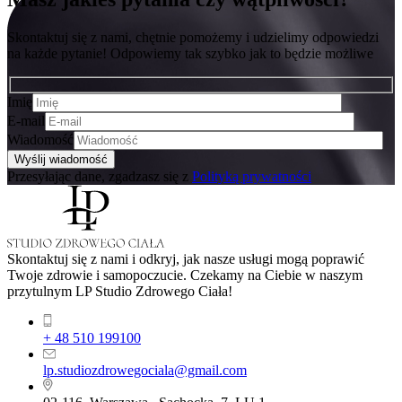
Skontaktuj się z nami, chętnie pomożemy i udzielimy odpowiedzi
na każde pytanie! Odpowiemy tak szybko jak to będzie możliwe
Imię
E-mail
Wiadomość
Przesyłając dane, zgadzasz się z
Polityką prywatności
Skontaktuj się z nami i odkryj, jak nasze usługi mogą poprawić
Twoje zdrowie i samopoczucie. Czekamy na Ciebie w naszym
przytulnym LP Studio Zdrowego Ciała!
+ 48 510 199100
lp.studiozdrowegociala@gmail.com