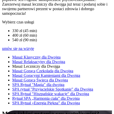
Zarezerwuj masaż leczniczy dla dwojga już teraz i podaruj sobie i
swojemu partnerowi prezent w postaci zdrowia i dobrego
samopoczucia!
Wybierz czas usługi
330 zł (45 min)
400 zł (60 min)
540 zł (90 min)
umów się na wizytę
Masaż Klasyczny dla Dwojga
Masaż Relaksacyjny dla Dwojga
Masaż Leczniczy dla Dwojga
Masaż Gorącą Czekoladą dla Dwojga
Masaż Gorącymi Kamieniami dla Dwojga
Masaż Gorącą Świecą dla Dwojga
SPA Rytuał "Magia" dla dwojga
SPA rytuał "Przyjacielskie Spotkanie" dla Dwojga
SPA Rytuał "Hiszpańskie wakacje" dla Dwojga
Rytuał SPA „Harmonia ciała” dla Dwojga
SPA Rytuał «Energia Piękna” dla Dwojga
Masz jakieś pytania czy wątpliwości?