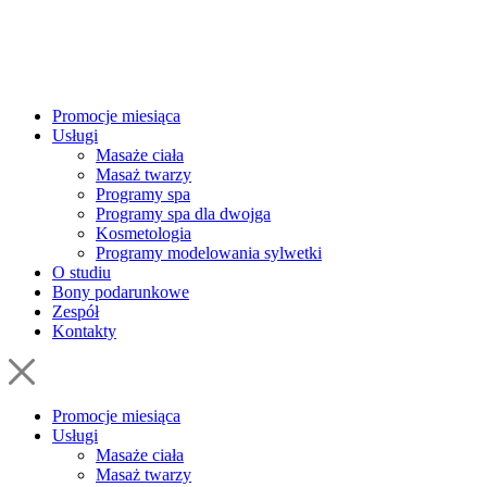
Promocje miesiąca
Usługi
Masaże ciała
Masaż twarzy
Programy spa
Programy spa dla dwojga
Kosmetologia
Programy modelowania sylwetki
O studiu
Bony podarunkowe
Zespół
Kontakty
Promocje miesiąca
Usługi
Masaże ciała
Masaż twarzy