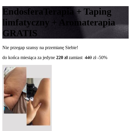
EndosferaTerapia + Taping
limfatyczny + Aromaterapia
GRATIS
Nie przegap szansy na przemianę Siebie!
do końca miesiąca za jedyne
220
zł
zamiast
440
zł -50%