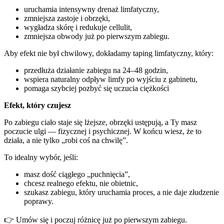
uruchamia intensywny drenaż limfatyczny,
zmniejsza zastoje i obrzęki,
wygładza skórę i redukuje cellulit,
zmniejsza obwody już po pierwszym zabiegu.
Aby efekt nie był chwilowy, dokładamy taping limfatyczny, który:
przedłuża działanie zabiegu na 24–48 godzin,
wspiera naturalny odpływ limfy po wyjściu z gabinetu,
pomaga szybciej pozbyć się uczucia ciężkości
Efekt, który czujesz
Po zabiegu ciało staje się lżejsze, obrzęki ustępują, a Ty masz
poczucie ulgi — fizycznej i psychicznej. W końcu wiesz, że to
działa, a nie tylko „robi coś na chwilę”.
To idealny wybór, jeśli:
masz dość ciągłego „puchnięcia”,
chcesz realnego efektu, nie obietnic,
szukasz zabiegu, który uruchamia proces, a nie daje złudzenie
poprawy.
👉 Umów się i poczuj różnicę już po pierwszym zabiegu.