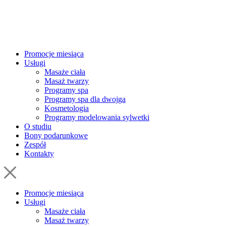
Promocje miesiąca
Usługi
Masaże ciała
Masaż twarzy
Programy spa
Programy spa dla dwojga
Kosmetologia
Programy modelowania sylwetki
O studiu
Bony podarunkowe
Zespół
Kontakty
Promocje miesiąca
Usługi
Masaże ciała
Masaż twarzy