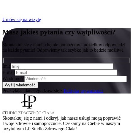
Umów się na wizytę
Masz jakieś pytania czy wątpliwości?
Skontaktuj się z nami, chętnie pomożemy i udzielimy odpowiedzi
na każde pytanie! Odpowiemy tak szybko jak to będzie możliwe
Imię
E-mail
Wiadomość
Przesyłając dane, zgadzasz się z
Polityką prywatności
Skontaktuj się z nami i odkryj, jak nasze usługi mogą poprawić
Twoje zdrowie i samopoczucie. Czekamy na Ciebie w naszym
przytulnym LP Studio Zdrowego Ciała!